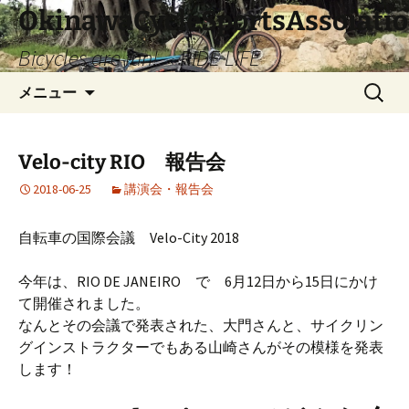
コ
OkinawaCycleSportsAssoiati
ン
Bicycles are fun! RIDE LIFE
テ
ン
検
メニュー
ツ
索:
へ
ス
Velo-city RIO 報告会
キ
ッ
2018-06-25
講演会・報告会
プ
自転車の国際会議 Velo-City 2018
今年は、RIO DE JANEIRO で 6月12日から15日にかけ
て開催されました。
なんとその会議で発表された、大門さんと、サイクリン
グインストラクターでもある山崎さんがその模様を発表
します！