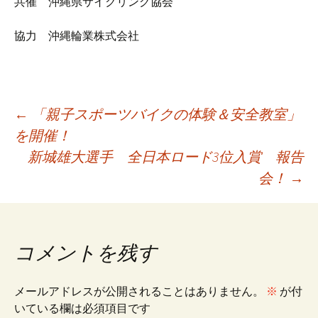
共催 沖縄県サイクリング協会
協力 沖縄輪業株式会社
投
←
「親子スポーツバイクの体験＆安全教室」
を開催！
新城雄大選手 全日本ロード3位入賞 報告
稿
会！
→
ナ
ビ
コメントを残す
ゲ
メールアドレスが公開されることはありません。
※
が付
いている欄は必須項目です