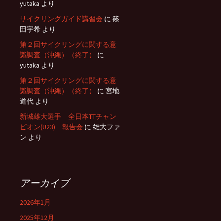
yutaka
より
サイクリングガイド講習会
に
篠
田宇希
より
第２回サイクリングに関する意
識調査（沖縄）（終了）
に
yutaka
より
第２回サイクリングに関する意
識調査（沖縄）（終了）
に
宮地
道代
より
新城雄大選手 全日本TTチャン
ピオン(U23) 報告会
に
雄大ファ
ン
より
アーカイブ
2026年1月
2025年12月