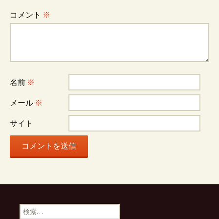
ー
コメント
※
シ
ョ
名前
※
ン
メール
※
サイト
検
索: