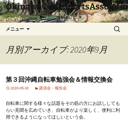
コ
OkinawaCycleSportsAssoiati
ン
Bicycles are fun! RIDE LIFE
テ
ン
検
メニュー
ツ
索:
へ
ス
月別アーカイブ: 2020年9月
キ
ッ
プ
第３回沖縄自転車勉強会＆情報交換会
2020-09-30
講演会・報告会
自転車に関する様々な話題をその筋の方にお話ししても
らい見聞を広めていき、自転車がより楽しく、便利に利
用できるようになってほしいという会。