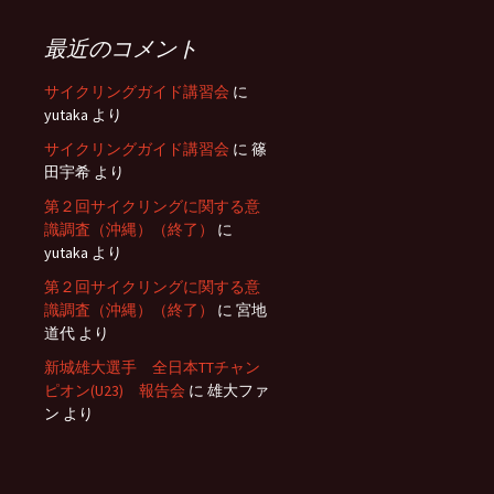
最近のコメント
サイクリングガイド講習会
に
yutaka
より
サイクリングガイド講習会
に
篠
田宇希
より
第２回サイクリングに関する意
識調査（沖縄）（終了）
に
yutaka
より
第２回サイクリングに関する意
識調査（沖縄）（終了）
に
宮地
道代
より
新城雄大選手 全日本TTチャン
ピオン(U23) 報告会
に
雄大ファ
ン
より