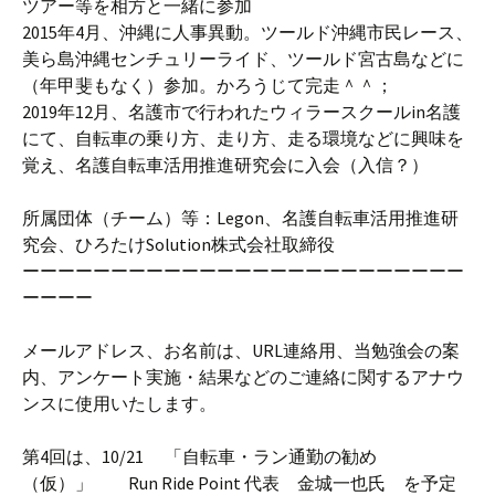
ツアー等を相方と一緒に参加
2015年4月、沖縄に人事異動。ツールド沖縄市民レース、
美ら島沖縄センチュリーライド、ツールド宮古島などに
（年甲斐もなく）参加。かろうじて完走＾＾；
2019年12月、名護市で行われたウィラースクールin名護
にて、自転車の乗り方、走り方、走る環境などに興味を
覚え、名護自転車活用推進研究会に入会（入信？）
所属団体（チーム）等：Legon、名護自転車活用推進研
究会、ひろたけSolution株式会社取締役
ーーーーーーーーーーーーーーーーーーーーーーーーー
ーーーー
メールアドレス、お名前は、URL連絡用、当勉強会の案
内、アンケート実施・結果などのご連絡に関するアナウ
ンスに使用いたします。
第4回は、10/21 「自転車・ラン通勤の勧め
（仮）」 Run Ride Point 代表 金城一也氏 を予定