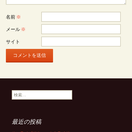
シ
名前
※
ョ
メール
※
サイト
ン
検
索:
最近の投稿