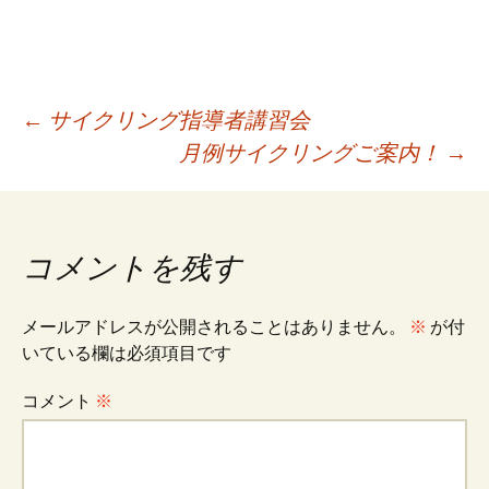
投
←
サイクリング指導者講習会
月例サイクリングご案内！
→
稿
ナ
コメントを残す
ビ
メールアドレスが公開されることはありません。
※
が付
いている欄は必須項目です
ゲ
コメント
※
ー