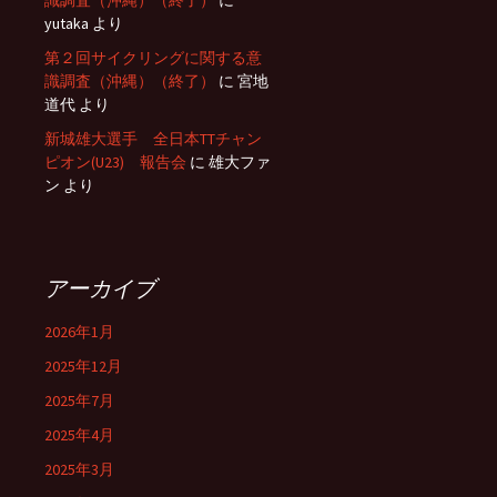
識調査（沖縄）（終了）
に
yutaka
より
第２回サイクリングに関する意
識調査（沖縄）（終了）
に
宮地
道代
より
新城雄大選手 全日本TTチャン
ピオン(U23) 報告会
に
雄大ファ
ン
より
アーカイブ
2026年1月
2025年12月
2025年7月
2025年4月
2025年3月