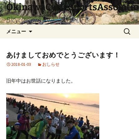
コ
OkinawaCycleSportsAssoiati
ン
Bicycles are fun! RIDE LIFE
テ
ン
検
メニュー
ツ
索:
へ
ス
あけましておめでとうございます！
キ
ッ
2018-01-03
おしらせ
プ
旧年中はお世話になりました。