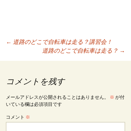
投
←
道路のどこで自転車は走る？講習会！
道路のどこで自転車は走る？
→
稿
ナ
コメントを残す
ビ
メールアドレスが公開されることはありません。
※
が付
いている欄は必須項目です
ゲ
コメント
※