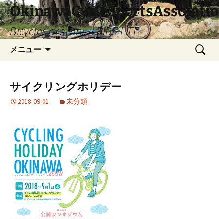
コ
OkinawaCycleSportsAssoiati
ン
Bicycles are fun! RIDE LIFE
テ
ン
検
メニュー
ツ
索:
へ
ス
サイクリングホリデー
キ
ッ
2018-09-01
未分類
プ