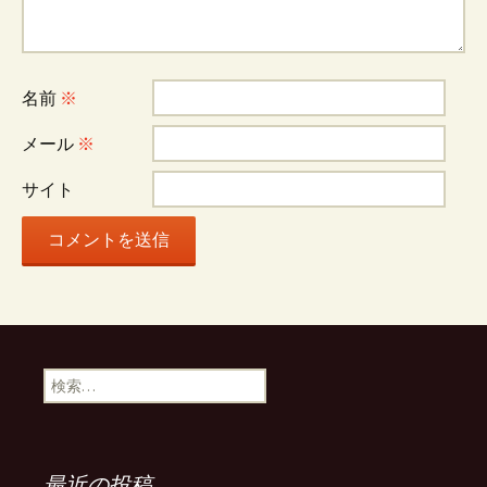
ー
シ
名前
※
ョ
メール
※
サイト
ン
検
索:
最近の投稿