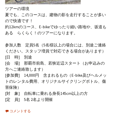
ツアーの環境
夏でも、このコースは、建物の影を走行することが多い
ので快適です！
約12kmのコース、E-bikeでゆったり細い路地や、坂道も
ある らくらく！のツアーになります。
参加人数 定員5名（5名様以上の場合には、別途ご連絡
ください。スタッフ増員で対応できる場合があります）
[日 時] 別途
[会 場] 那覇市前島、若狭近辺スタート（お申込みの
方へご連絡致します）
[参加費] 14,000円 含まれるもの（E-bike及びヘルメッ
トのレンタル費用、オリジナルサイクリングボトル、傷
害保険）
[対 象] 自転車に乗れる身長145cm以上の方
[定 員] 5名 2名より開催
コメントする