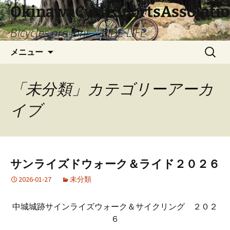
コ
OkinawaCycleSportsAssoiati
ン
Bicycles are fun! RIDE LIFE
テ
ン
検
メニュー
ツ
索:
へ
ス
「未分類」カテゴリーアーカ
キ
ッ
イブ
プ
サンライズドウォーク＆ライド２０２６
2026-01-27
未分類
中城城跡サインライズウォーク＆サイクリング ２０２
６