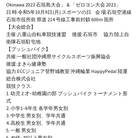
Okinawa 2023 石垣島大会」 & 「ゼロヨン大会 2023」
日 時:令和5年10月9日(月) スポーツの日 会 場:石垣空港線
石垣市役所前 県道 214 号線工事前封鎖 600m 箇所
【大会総合】
主催:八重山自転車競技連盟 後援:石垣市 協力:陸上自
衛隊石垣駐屯地
【プッシュバイク】
共催:一般社団沖縄県サイクルスポーツ振興協会
後援:まきら健康塾
協力:ECCジュニア登野城教室 沖縄輪業 HappyPedal 陸運
総合株式会社
競技クラス:
1. 幼児 2 才~幼稚園の部 プッシュバイク トーナメント形
式
2. 小学1~6年生 各学年男女別
3. 中学生 男女別、学年共通
4. 高校生 男女別、学年共通
5. 一般 男女別
6. 40代~70以上男女別