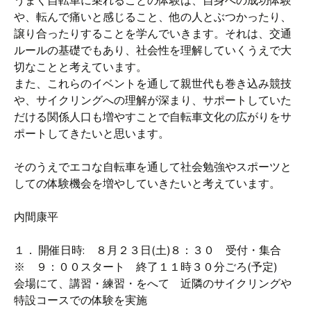
うまく自転車に乗れることの体験は、自身への成功体験
や、転んで痛いと感じること、他の人とぶつかったり、
譲り合ったりすることを学んでいきます。それは、交通
ルールの基礎でもあり、社会性を理解していくうえで大
切なことと考えています。
また、これらのイベントを通して親世代も巻き込み競技
や、サイクリングへの理解が深まり、サポートしていた
だける関係人口も増やすことで自転車文化の広がりをサ
ポートしてきたいと思います。
そのうえでエコな自転車を通して社会勉強やスポーツと
しての体験機会を増やしていきたいと考えています。
内間康平
１． 開催日時: ８月２３日(土)８：３０ 受付・集合
※ ９：００スタート 終了１１時３０分ごろ(予定)
会場にて、講習・練習・をへて 近隣のサイクリングや
特設コースでの体験を実施