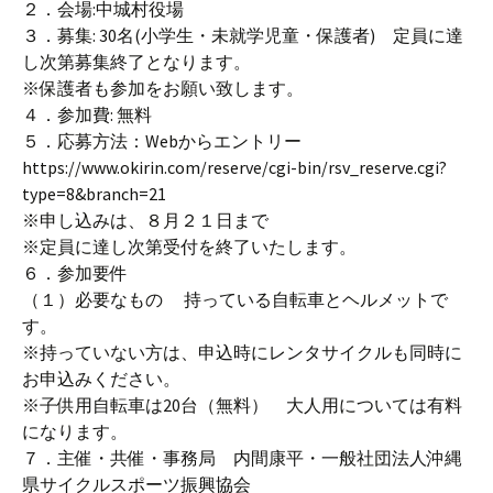
２．会場:中城村役場
３．募集: 30名(小学生・未就学児童・保護者) 定員に達
し次第募集終了となります。
※保護者も参加をお願い致します。
４．参加費: 無料
５．応募方法：Webからエントリー
https://www.okirin.com/reserve/cgi-bin/rsv_reserve.cgi?
type=8&branch=21
※申し込みは、８月２１日まで
※定員に達し次第受付を終了いたします。
６．参加要件
（１）必要なもの 持っている自転車とヘルメットで
す。
※持っていない方は、申込時にレンタサイクルも同時に
お申込みください。
※子供用自転車は20台（無料） 大人用については有料
になります。
７．主催・共催・事務局 内間康平・一般社団法人沖縄
県サイクルスポーツ振興協会