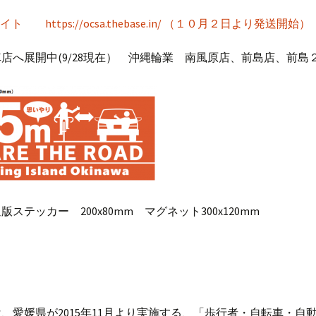
ト https://ocsa.thebase.in/ （１０月２日より発送開始）
店へ展開中(9/28現在） 沖縄輪業 南風原店、前島店、前島
ステッカー 200x80mm マグネット300x120mm
、愛媛県が2015年11月より実施する、「歩行者・自転車・自