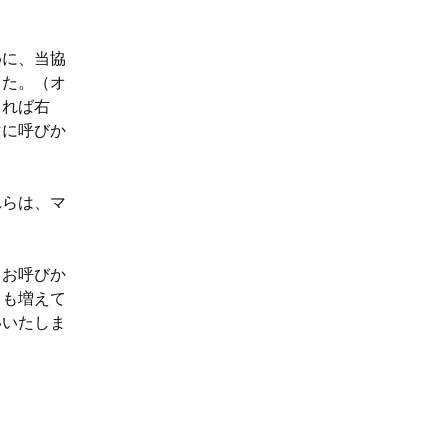
めに、当協
した。（オ
れば右
マに呼びか
れらは、マ
もお呼びか
」も増えて
いいたしま