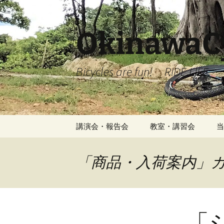
コ
ン
テ
OkinawaCy
ン
ツ
へ
Bicycles are fun! RIDE LIFE
ス
キ
ッ
プ
講演会・報告会
教室・講習会
当
「商品・入荷案内」
「