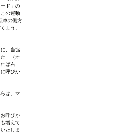
ロード」の
、この運動
転車の側方
だくよう、
めに、当協
した。（オ
れば右
マに呼びか
れらは、マ
もお呼びか
」も増えて
いいたしま