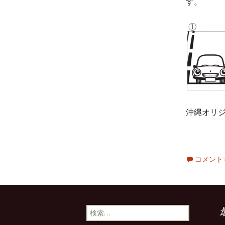
す。
沖縄オリジ
コメント
検
索: