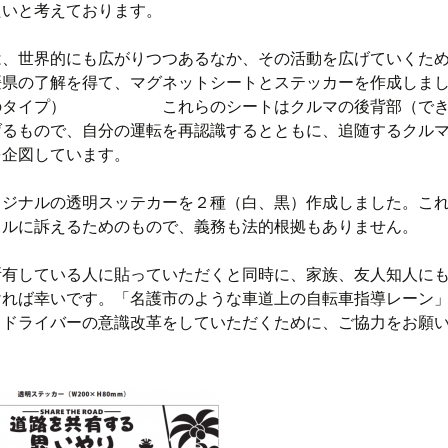
たいと考えております。
は、世界的にも広がりつつあるなか、その活動を広げていくた
媛県の了解を得て、マグネットシートとステッカーを作成しま
のタイプ） これらのシートはクルマの後背部（でき
げるもので、自分の運転を再認識するとともに、追随するクル
を企図しています。
リジナルの透明スッテカーを２種（白、黒）作成しました。こ
ラルに訴えるためのもので、義務も法的根拠もありません。
所有している人に貼っていただくと同時に、家族、友人知人に
ければ幸いです。「名護市のような車道上の自転車指導レーン
。ドライバーの意識改革をしていただくために、ご協力をお願