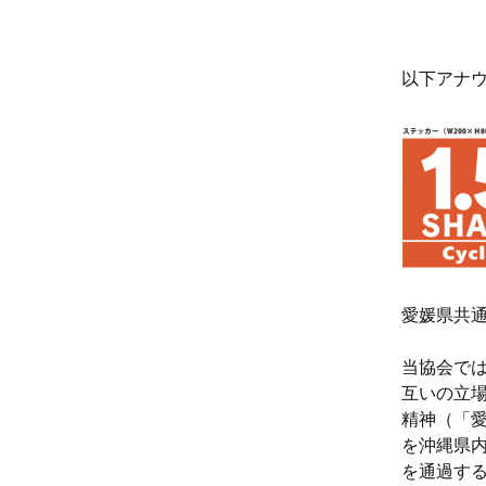
以下アナ
愛媛県共通
当協会では
互いの立
精神（「
を沖縄県
を通過す