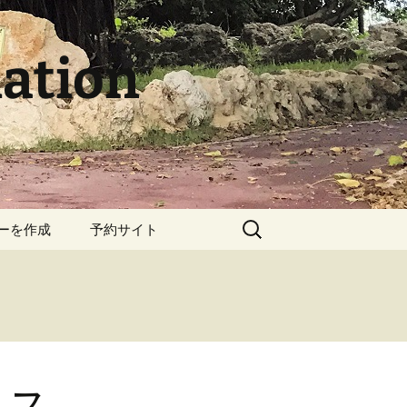
ation
検
ーを作成
予約サイト
索:
」ス