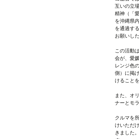
互いの立
精神（「
を沖縄県
を通過す
お願いし
この活動
会が、愛
レンジ色
側）に掲
けること
また、オ
ナーとモ
クルマを
けいただ
きました