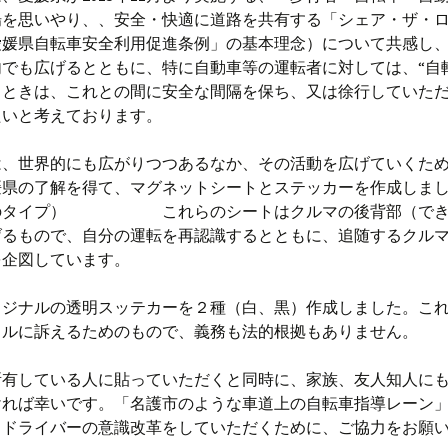
場を思いやり、、安全・快適に道路を共有する「シェア・ザ・
愛媛県自転車安全利用促進条例」の基本理念）について共感し
内でも広げるとともに、特に自動車等の運転者に対しては、“自
るときは、これとの間に安全な間隔を保ち、又は徐行していた
たいと考えております。
は、世界的にも広がりつつあるなか、その活動を広げていくた
媛県の了解を得て、マグネットシートとステッカーを作成しま
のタイプ） これらのシートはクルマの後背部（でき
げるもので、自分の運転を再認識するとともに、追随するクル
を企図しています。
リジナルの透明スッテカーを２種（白、黒）作成しました。こ
ラルに訴えるためのもので、義務も法的根拠もありません。
所有している人に貼っていただくと同時に、家族、友人知人に
ければ幸いです。「名護市のような車道上の自転車指導レーン
。ドライバーの意識改革をしていただくために、ご協力をお願