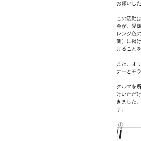
お願いし
この活動
会が、愛
レンジ色
側）に掲
けること
また、オ
ナーとモ
クルマを
けいただ
きました
す。